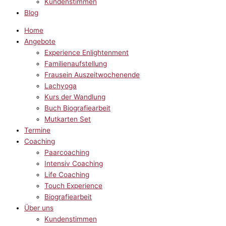
Kundenstimmen
Blog
Home
Angebote
Experience Enlightenment
Familienaufstellung
Frausein Auszeitwochenende
Lachyoga
Kurs der Wandlung
Buch Biografiearbeit
Mutkarten Set
Termine
Coaching
Paarcoaching
Intensiv Coaching
Life Coaching
Touch Experience
Biografiearbeit
Über uns
Kundenstimmen