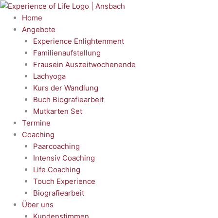
Zum
Inhalt
Home
springen
Angebote
Experience Enlightenment
Familienaufstellung
Frausein Auszeitwochenende
Lachyoga
Kurs der Wandlung
Buch Biografiearbeit
Mutkarten Set
Termine
Coaching
Paarcoaching
Intensiv Coaching
Life Coaching
Touch Experience
Biografiearbeit
Über uns
Kundenstimmen