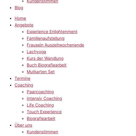
Kundenstimmen
Blog
Home
Angebote
Experience Enlightenment
Familienaufstellung
Frausein Auszeitwochenende
Lachyoga
Kurs der Wandlung
Buch Biografiearbeit
Mutkarten Set
Termine
Coaching
Paarcoaching
Intensiv Coaching
Life Coaching
Touch Experience
Biografiearbeit
Über uns
Kundenstimmen