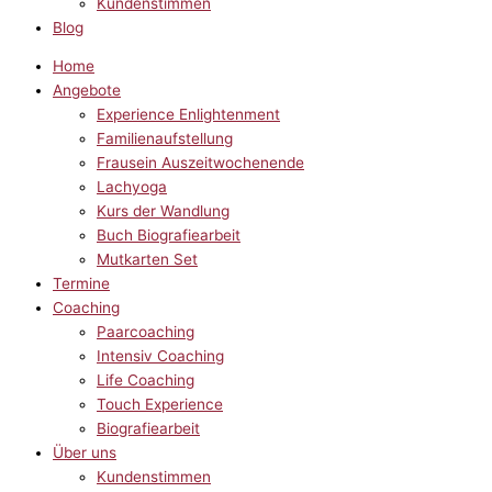
Kundenstimmen
Blog
Home
Angebote
Experience Enlightenment
Familienaufstellung
Frausein Auszeitwochenende
Lachyoga
Kurs der Wandlung
Buch Biografiearbeit
Mutkarten Set
Termine
Coaching
Paarcoaching
Intensiv Coaching
Life Coaching
Touch Experience
Biografiearbeit
Über uns
Kundenstimmen